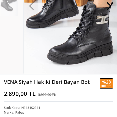
VENA Siyah Hakiki Deri Bayan Bot
%28
i̇ndi̇ri̇m
2.890,00 TL
3.990,00 TL
Stok Kodu
N3181S2311
Marka
Pabuc