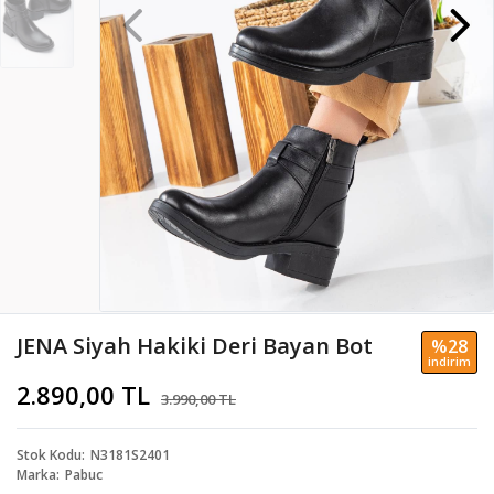
JENA Siyah Hakiki Deri Bayan Bot
%28
i̇ndi̇ri̇m
2.890,00 TL
3.990,00 TL
Stok Kodu
N3181S2401
Marka
Pabuc